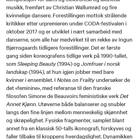
musikk, fremført av Christian Wallumrød og fire
kvinnelige dansere. Forestillingen mottok strålende
kritikker etter urpremieren under CODA-festivalen i
oktober 2017 og er utviklet i nært samarbeid med
danserne, som alle har medvirket til en rekke av Ingun
Bjørnsgaards tidligere forestillinger. Det er første
gang siden koreografens tidlige verk på 1990-tallet,
som
Sleeping Beauty
(1994) og
Jomfruer i norsk
landskap
(1994), at hun igjen jobber med bare
kvinner i ensemblet. I
Notes on Frailty
undersøker de
det «feminine», med referanse til den franske
filosofen Simone de Beauvoirs feministiske verk
Det
Annet Kjønn
. Utøverne både balanserer og snubler
langs den fine linjen mellom menneskelig skjønnhet
og skrøpelighet. Fysiske fragmenter, samplet blant
annet fra en klassisk 50-talls ikonografi, forskyves og
faller tilbake til kroppens hverdagslighet. Dynamikken