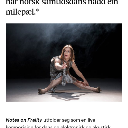
har norsk samtidsdans nådd ein
milepæl.*
Notes on Frailty
utfolder seg som en live
komposisjon for dans og elektronisk og akustisk